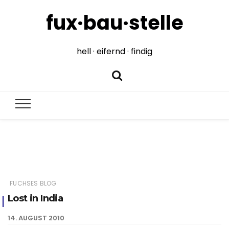
fux·bau·stelle
hell · eifernd · findig
FUCHSES BLOG
Lost in India
14. AUGUST 2010