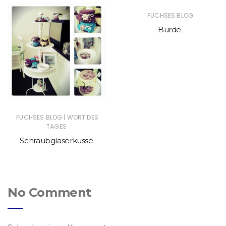
FUCHSES BLOG
Bürde
|
FUCHSES BLOG
WORT DES
TAGES
Schraubgläserküsse
No Comment