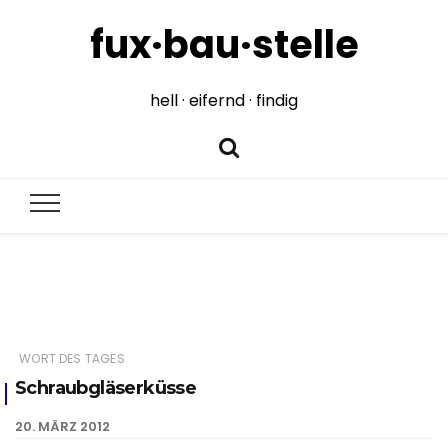
fux·bau·stelle
hell · eifernd · findig
WORT DES TAGES
Schraubgläserküsse
20. MÄRZ 2012